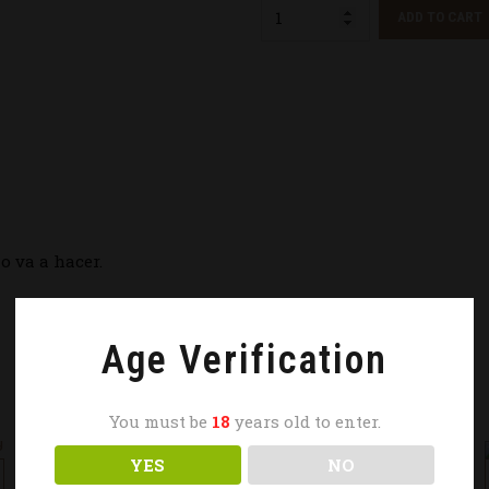
Quantity
ADD TO CART
o va a hacer.
Age Verification
You must be
18
years old to enter.
YES
NO
Tshirt – Protege Tu Parque