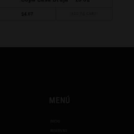
$
4.67
ADD TO CART
uct
iple
ants.
ons
sen
MENÚ
uct
e
INICIO
RESERVAS