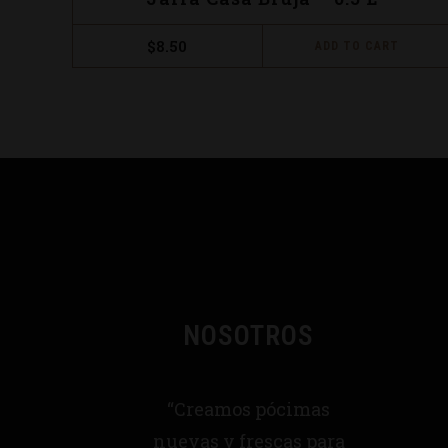
$
8.50
ADD TO CART
NOSOTROS
“Creamos pócimas
nuevas y frescas para