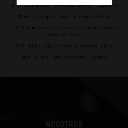
2015 – Oro Panamá – World Beer Awards – Inglaterra
2015 – Oro – Copa Cervezas de América – Chile
2017 – Mejor Amber & Brown Ale – Copa Cervezas de
América – Chile
2017 – Plata – Copa Cervezas de América – Chile
2019 – Bronce – Barrilito de Oro – Panamá
NOSOTROS