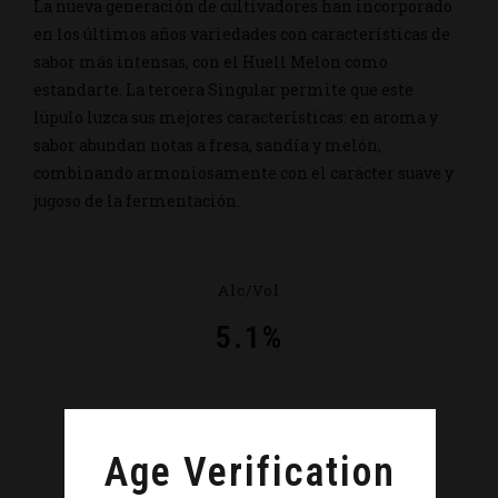
La nueva generación de cultivadores han incorporado
en los últimos años variedades con características de
sabor más intensas, con el Huell Melon como
estandarte. La tercera Singular permite que este
lúpulo luzca sus mejores características: en aroma y
sabor abundan notas a fresa, sandía y melón,
combinando armoniosamente con el carácter suave y
jugoso de la fermentación.
Alc/Vol
5.1%
IBU
Age Verification
33