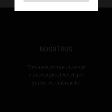
NOSOTROS
“Creamos pócimas nuevas
y frescas para todo el que
quiera ser embrujado”