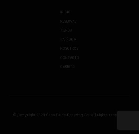
INICIO
RESERVAS
TIENDA
TAPROOM
NOSOTROS
CONTACTO
CARRITO
© Copyright 2020
Casa Bruja Brewing Co.
All rights reserved.