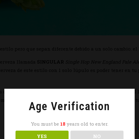
stilo pero que sepan diferente debido a un solo cambio: el 
cerveza llamada
SINGULAR
Single Hop New England Pale Al
erveza de este estilo con 1 solo lúpulo es poder tener en tu
s del mismo estilo donde lo único que vamos a variar es el 
emos que cuando tengas 2 o 3 SINGULAR diferentes hagas tu
Age Verification
You must be
18
years old to enter.
YES
NO