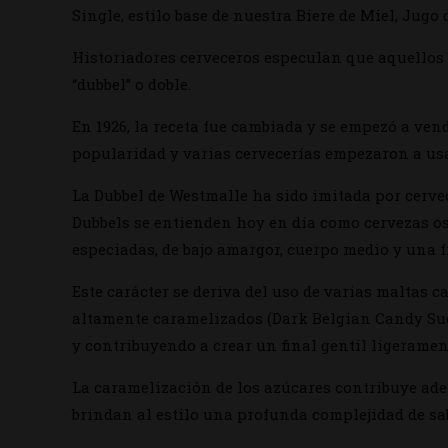
Single, estilo base de nuestra Biere de Miel, Jugo 
Historiadores cerveceros especulan que aquellos
“dubbel” o doble.
En 1926, la receta fue cambiada y se empezó a ve
popularidad y varias cervecerías empezaron a usa
La Dubbel de Westmalle ha sido imitada por cervec
Dubbels se entienden hoy en día como cervezas os
especiadas, de bajo amargor, cuerpo medio y una f
Este carácter se deriva del uso de varias maltas
altamente caramelizados (Dark Belgian Candy Sug
y contribuyendo a crear un final gentil ligeramen
La caramelización de los azúcares contribuye ade
brindan al estilo una profunda complejidad de sa