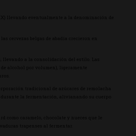
(XX) llevando eventualmente a la denominación de
 las cervezas belgas de abadía crecieron en
llevando a la consolidación del estilo. Las
 de alcohol por volumen), ligeramente
uros.
corporación tradicional de azúcares de remolacha
durante la fermentación, alivianando su cuerpo
ard como caramelo, chocolate y nueces que le
evaduras trapenses al fermentar.