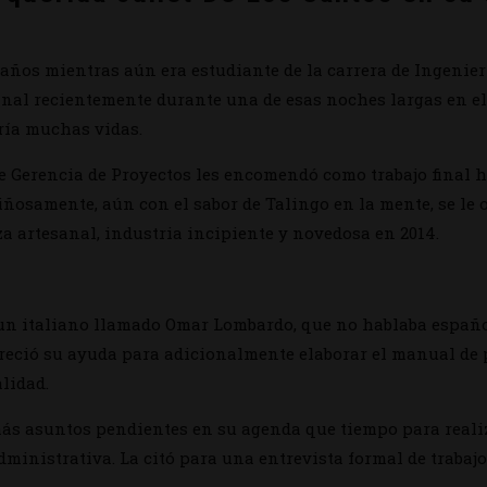
e años mientras aún era estudiante de la carrera de Ingenie
nal recientemente durante una de esas noches largas en e
aría muchas vidas.
e Gerencia de Proyectos les encomendó como trabajo final 
iñosamente, aún con el sabor de Talingo en la mente, se le 
za artesanal, industria incipiente y novedosa en 2014.
un italiano llamado Omar Lombardo, que no hablaba español 
Ofreció su ayuda para adicionalmente elaborar el manual de
lidad.
 asuntos pendientes en su agenda que tiempo para realizar
ministrativa. La citó para una entrevista formal de trabaj