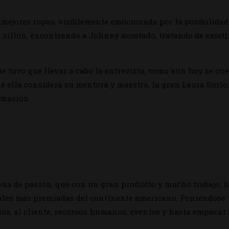
mejores ropas, visiblemente emocionada por la posibilidad.
 sillón, encontrando a Johnny acostado, tratando de existi
e tuvo que llevar a cabo la entrevista, como aún hoy se cue
que ella considera su mentora y maestra, la gran Laura Surio
rmación.
lena de pasión, que con un gran producto y mucho trabajo, 
ales más premiadas del continente americano. Poniéndose to
ción al cliente, recursos humanos, eventos y hasta empacar c