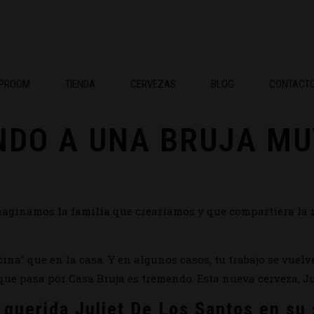
APROOM
TIENDA
CERVEZAS
BLOG
CONTACT
NDO A UNA BRUJA MU
maginamos la familia que crearíamos y que compartiera la
ina” que en la casa. Y en algunos casos, tu trabajo se vuelv
que pasa por Casa Bruja es tremendo. Esta nueva cerveza, Jul
 querida Juliet De Los Santos en su