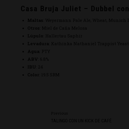
Casa Bruja Juliet – Dubbel co
Maltas
: Weyermann Pale Ale, Wheat, Munich I,
Otros
: Miel de Caña Melosa
Lúpulo
: Hallertau Saphir
Levadura
: Kathinka Nathaniel Trappist Yeast
Agua
: PTY
ABV
: 6.8%
IBU
: 24
Color
: 19.5 SRM
Previous
TALINGO CON UN KICK DE CAFÉ