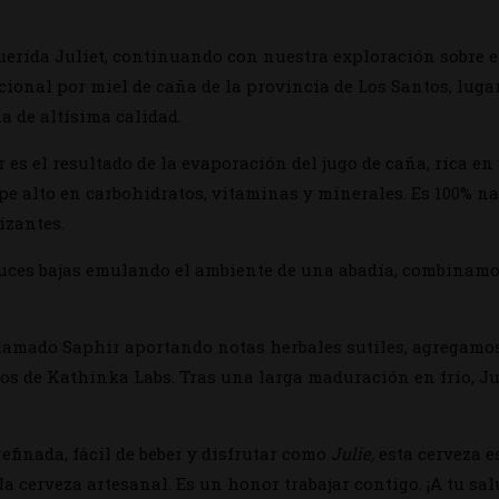
uerida Juliet, continuando con nuestra exploración sobre e
ional por miel de caña de la provincia de Los Santos, lugar
a de altísima calidad.
r es el resultado de la evaporación del jugo de caña, rica
ope alto en carbohidratos, vitaminas y minerales. Es 100% n
izantes.
y luces bajas emulando el ambiente de una abadía, combinam
amado Saphir aportando notas herbales sutiles, agregamos
os de Kathinka Labs. Tras una larga maduración en frío, Ju
efinada, fácil de beber y disfrutar como
Julie,
esta cerveza e
la cerveza artesanal. Es un honor trabajar contigo. ¡A tu sal