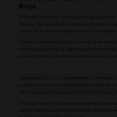
Bruja.
Juliet De Los Santos llegó a Casa Bruja hace siet
Panamá. Había probado su primera cerveza artesa
primer sorbo de ese brebaje oscuro y dulce cambi
Cuando el profesor Rolando Tovar de la materia d
industrias pequeñas, a
Julie
, como le decimos car
proyecto sobre el proceso de elaboración de cerve
Trabajando junto al entonces Maestro Cervecero, 
su grupo al ser la única que hablaba el idioma. 
recién adquiridos conocimientos de Gestión de Ca
Jonathan, como todo nuevo emprendedor, tenía más
ofreció trabajo inmediatamente como Asistente Ad
de una resaca horrible para J
ony
.