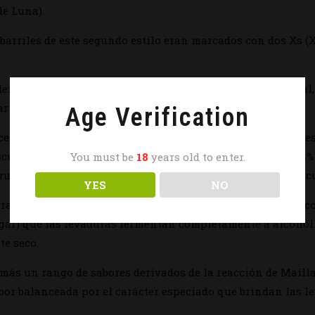
de Luna).
 barriles de este segundo estilo eran marcados con dos Xs 
nder como
Dubbel Bruin
. Luego de la Segunda Guerra Mundial,
r el término Dubbel con fines comerciales.
Age Verification
erías alrededor del mundo, tanto trapenses como seculares, 
curas (ámbar a café en color), moderadamente fuertes (6-8%
You must be
18
years old to enter.
rutosidad pronunciada con carácter a cereales y frutos osc
YES
NO
 caramelizadas y tostadas en su formulación, así como la in
ar) que las levaduras fermentan completamente a alcohol 
te seco.
más un rango de sabores derivados de la reacción de Maill
bor balanceada por el carácter especiado que brindan las l